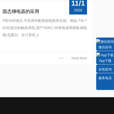
11/1
2020
固态继电器的应用
P型SSR调压,可采用外配移相电路来实现。例如,TW-7
02控温仪的触发系统,国产SDKC-05单电源调相集成电
路(见图2)。在计算机上
微信咨询
Read More
App下载
在线咨询
服务电话